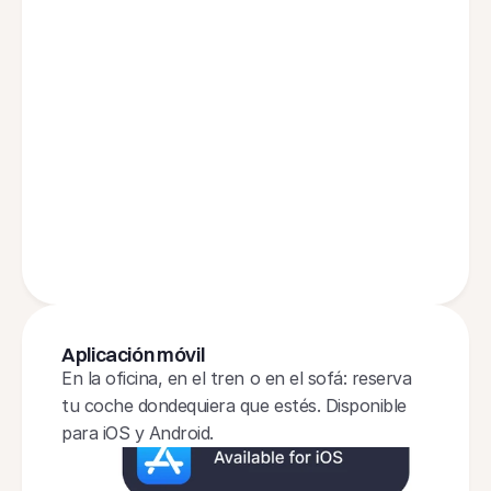
Portuguese
Polish
Dutch
French
German
Italian
Norwegian
Czech
Finnish
Aplicación móvil
En la oficina, en el tren o en el sofá: reserva 
tu coche dondequiera que estés. Disponible 
para iOS y Android.