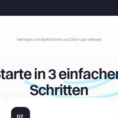
Vertrauen von Marktführern und Start-ups weltweit
tarte in 3 einfachen
Schritten
02.