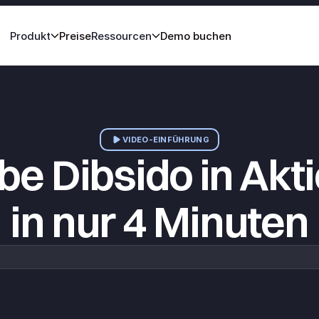
Produkt
Preise
Ressourcen
Demo buchen
VIDEO-EINFÜHRUNG
be Dibsido in Akti
in nur 4 Minuten