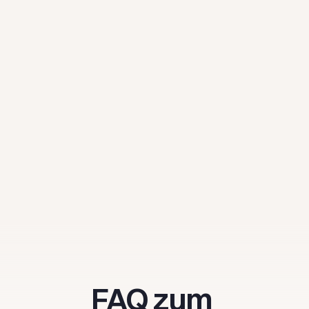
interface. Easy to implement.
Martin H.
Senior Project Manager
FAQ zum 