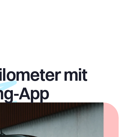
lometer mit 
ng-App