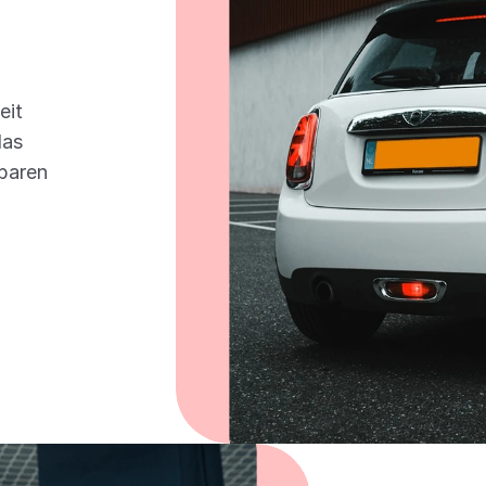
it 
as 
baren 