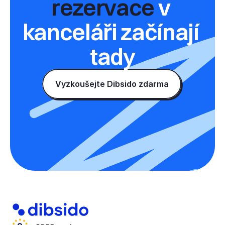
rezervace 
v 
kanceláři začínají 
tady
Vyzkoušejte Dibsido zdarma