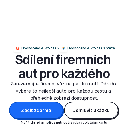
Hodnoceno 
4.8/5
 na G2
Hodnoceno 
4.7/5 
na Capterra
Sdílení firemních 
aut pro každého
Zarezervujte firemní vůz na pár kliknutí. Dibsido 
vybere to nejlepší auto pro každou cestu a 
přehledně zobrazí dostupnost.
Začít zdarma
Domluvit ukázku
Na 14 dní zdarma
Bez nutnosti zadávat platební kartu