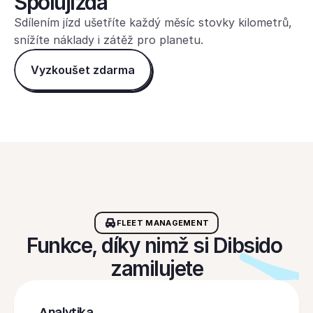
Spolujízda
Sdílením jízd ušetříte každý měsíc stovky kilometrů, 
snížíte náklady i zátěž pro planetu.
Vyzkoušet zdarma
FLEET MANAGEMENT
Funkce, díky nimž si Dibsido 
zamilujete
Analytika