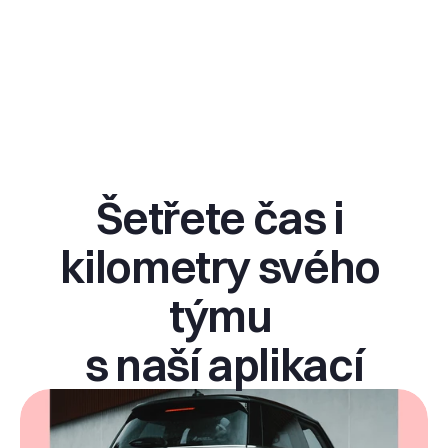
Šetřete čas i 
kilometry svého 
týmu 
s naší aplikací