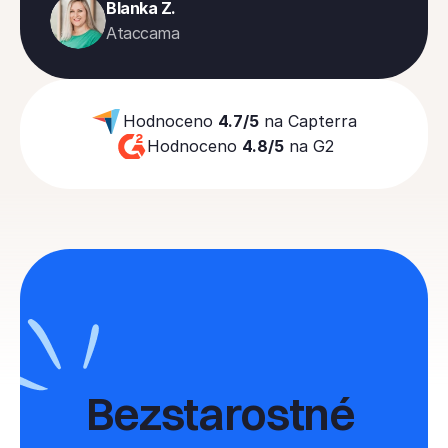
Blanka Z.
Ataccama
Hodnoceno 
4.7/5
 na Capterra
Hodnoceno 
4.8/5
 na G2
Bezstarostné 