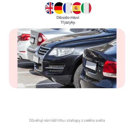
Dibsido mluví 
11 jazyky.
Důvěřují nám lídři trhu i startupy z celého světa