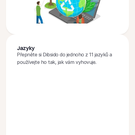
Jazyky
Přepněte si Dibsido do jednoho z 11 jazyků a 
používejte ho tak, jak vám vyhovuje.
Portuguese
Polish
Dutch
French
German
Italian
Norwegian
Czech
Finnish